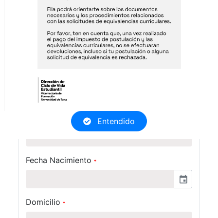
Nombres
*
Apellido Paterno
*
Apellido Materno
Entendido
*
Fecha Nacimiento
*
event
Domicilio
*